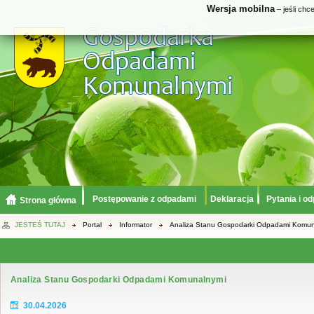
Wersja mobilna
– jeśli chc
Postępowanie z odpadami
Deklaracja
Pytania i o
Strona główna
JESTEŚ TUTAJ
Portal
Informator
Analiza Stanu Gospodarki Odpadami Komun
Analiza Stanu Gospodarki Odpadami Komunalnymi
30.04.2026