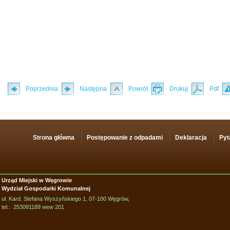
Poprzednia
Następna
Powrót
Drukuj
Pdf
Strona główna
Postępowanie z odpadami
Deklaracja
Pyt
Urząd Miejski w Węgrowie
Wydział Gospodarki Komunalnej
ul. Kard. Stefana Wyszyńskiego 1, 07-100 Węgrów,
tel.: 253081189 wew 201